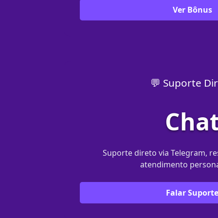
Ver Bônus
💬 Suporte Di
Cha
Suporte direto via Telegram, r
atendimento persona
Falar Suport