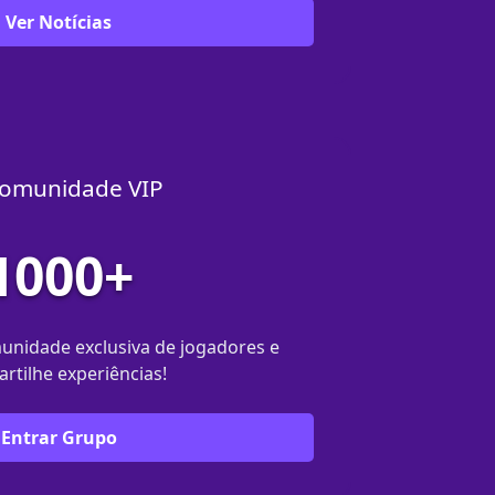
Ver Notícias
Comunidade VIP
1000+
unidade exclusiva de jogadores e
rtilhe experiências!
Entrar Grupo