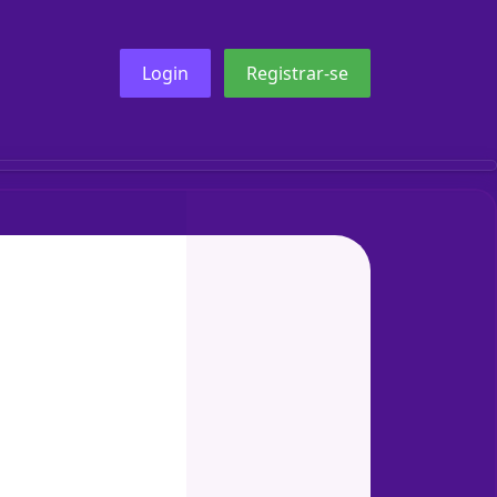
Login
Registrar-se