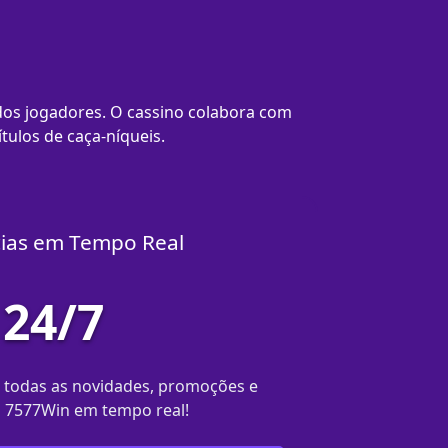
dos jogadores. O cassino colabora com
ulos de caça-níqueis.
cias em Tempo Real
24/7
e todas as novidades, promoções e
 7577Win em tempo real!