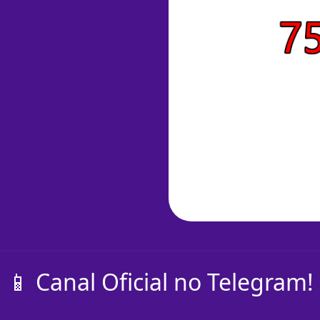
📱 Canal Oficial no Telegram!