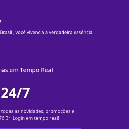
am
rasil , você vivencia a verdadeira essência
cias em Tempo Real
24/7
e todas as novidades, promoções e
76 Brl Login em tempo real!