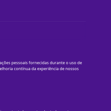
mações pessoais fornecidas durante o uso de
elhoria contínua da experiência de nossos