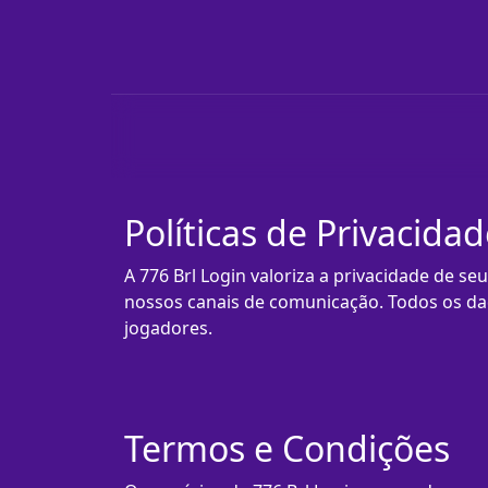
Políticas de Privacida
A 776 Brl Login valoriza a privacidade de 
nossos canais de comunicação. Todos os dad
jogadores.
Termos e Condições