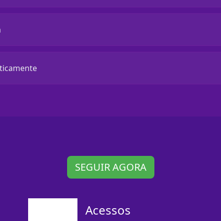
a
aticamente
SEGUIR AGORA
Acessos