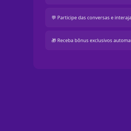
💬 Participe das conversas e interaj
🎁 Receba bônus exclusivos autom