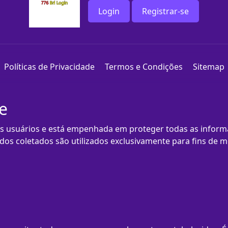
Login
Registrar-se
Políticas de Privacidade
Termos e Condições
Sitemap
de
seus usuários e está empenhada em proteger todas as infor
os coletados são utilizados exclusivamente para fins de m