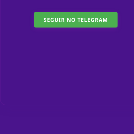
SEGUIR NO TELEGRAM