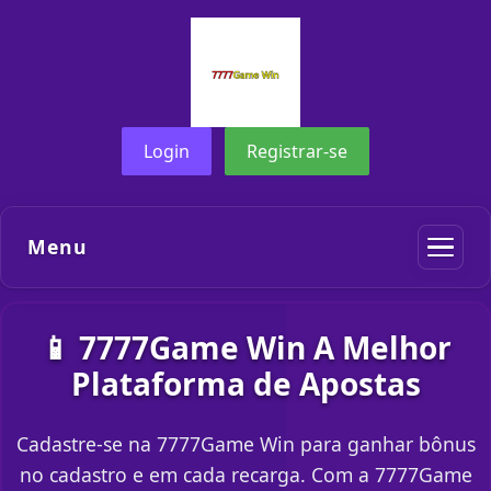
Login
Registrar-se
Menu
📱 7777Game Win A Melhor
Plataforma de Apostas
Cadastre-se na 7777Game Win para ganhar bônus
no cadastro e em cada recarga. Com a 7777Game