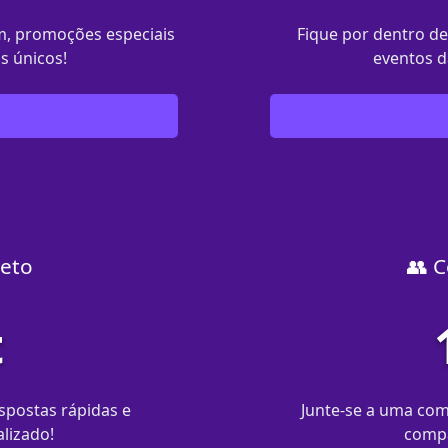
m, promoções especiais
Fique por dentro d
s únicos!
eventos d
reto
👥 
t
espostas rápidas e
Junte-se a uma com
lizado!
compa