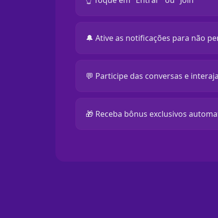
👆 Toque em "Entrar" ou "Join"
🔔 Ative as notificações para não p
💬 Participe das conversas e interaj
🎁 Receba bônus exclusivos autom