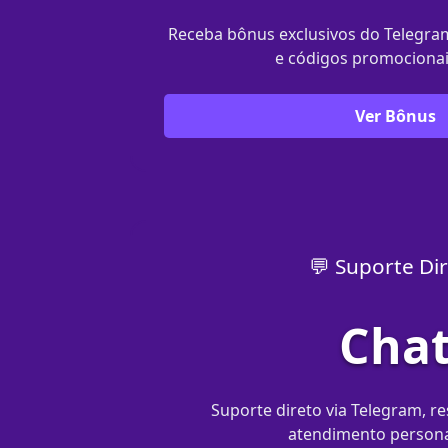
Receba bônus exclusivos do Telegra
e códigos promocionai
Ver Bônus
💬 Suporte Di
Cha
Suporte direto via Telegram, r
atendimento persona