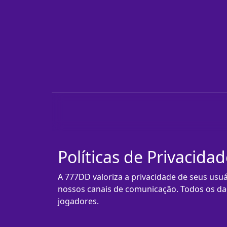
Políticas de Privacida
A 777DD valoriza a privacidade de seus us
nossos canais de comunicação. Todos os dad
jogadores.