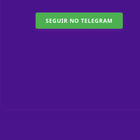
SEGUIR NO TELEGRAM