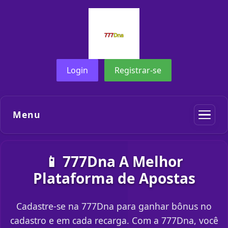
Login
Registrar-se
Menu
📱 777Dna A Melhor
Plataforma de Apostas
Cadastre-se na 777Dna para ganhar bônus no
cadastro e em cada recarga. Com a 777Dna, você