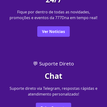
Fique por dentro de todas as novidades,
promoções e eventos da 777Dna em tempo real!
Ver Notícias
💬 Suporte Direto
Chat
Suporte direto via Telegram, respostas rápidas e
atendimento personalizado!