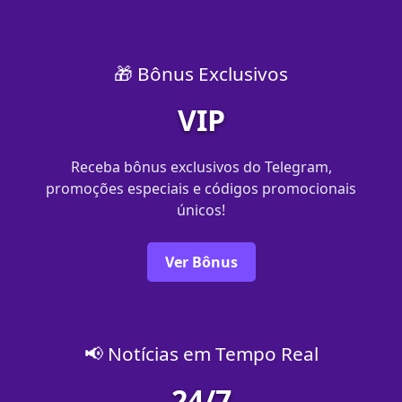
🎁 Bônus Exclusivos
VIP
Receba bônus exclusivos do Telegram,
promoções especiais e códigos promocionais
únicos!
Ver Bônus
📢 Notícias em Tempo Real
24/7