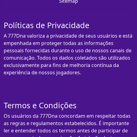
Sitemap
Políticas de Privacidade
A 777Dna valoriza a privacidade de seus usuários e está
empenhada em proteger todas as informações
pessoais fornecidas durante o uso de nossos canais de
comunicação. Todos os dados coletados são utilizados
exclusivamente para fins de melhoria contínua da
experiência de nossos jogadores.
Termos e Condições
Os usuários da 777Dna concordam em respeitar todas
as regras e regulamentos estabelecidos. É importante
ler e entender todos os termos antes de participar de