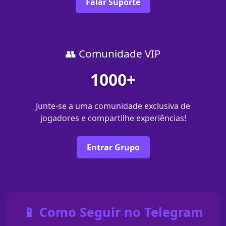
Falar Suporte
👥 Comunidade VIP
1000+
Junte-se a uma comunidade exclusiva de
jogadores e compartilhe experiências!
Entrar Grupo
📱 Como Seguir no Telegram