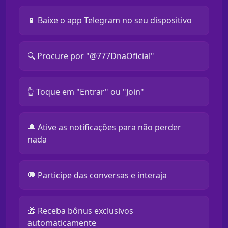
📱 Baixe o app Telegram no seu dispositivo
🔍 Procure por "@777DnaOficial"
👆 Toque em "Entrar" ou "Join"
🔔 Ative as notificações para não perder
nada
💬 Participe das conversas e interaja
🎁 Receba bônus exclusivos
automaticamente