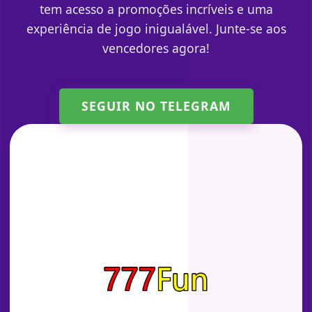
tem acesso a promoções incríveis e uma
experiência de jogo inigualável. Junte-se aos
vencedores agora!
SEGUIR NO TELEGRAM