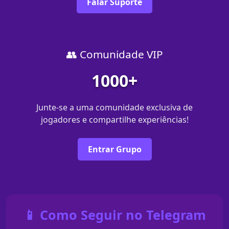
Falar Suporte
👥 Comunidade VIP
1000+
Junte-se a uma comunidade exclusiva de
jogadores e compartilhe experiências!
Entrar Grupo
📱 Como Seguir no Telegram