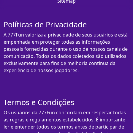
Sitemap
Políticas de Privacidade
A 777Fun valoriza a privacidade de seus usuários e está
empenhada em proteger todas as informações
pessoais fornecidas durante o uso de nossos canais de
comunicação. Todos os dados coletados são utilizados
exclusivamente para fins de melhoria contínua da
experiência de nossos jogadores.
Termos e Condições
Os usuários da 777Fun concordam em respeitar todas
as regras e regulamentos estabelecidos. É importante
ler e entender todos os termos antes de participar de