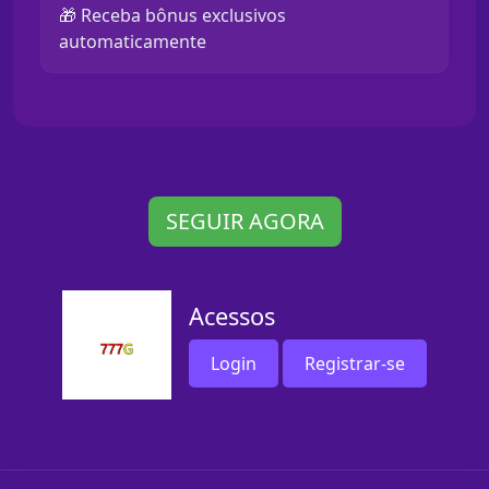
🎁 Receba bônus exclusivos
automaticamente
SEGUIR AGORA
Acessos
Login
Registrar-se