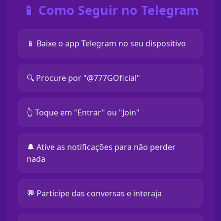
📱 Como Seguir no Telegram
📱 Baixe o app Telegram no seu dispositivo
🔍 Procure por "@777GOficial"
👆 Toque em "Entrar" ou "Join"
🔔 Ative as notificações para não perder
nada
💬 Participe das conversas e interaja