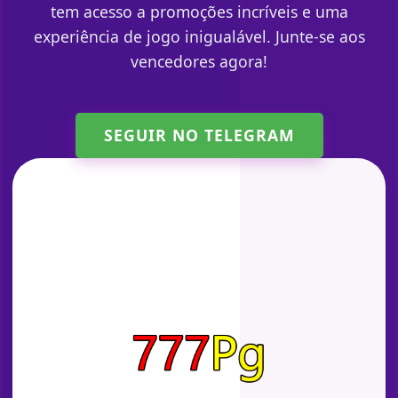
tem acesso a promoções incríveis e uma
experiência de jogo inigualável. Junte-se aos
vencedores agora!
SEGUIR NO TELEGRAM