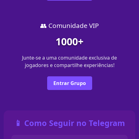
👥 Comunidade VIP
1000+
Junte-se a uma comunidade exclusiva de
jogadores e compartilhe experiências!
Entrar Grupo
📱 Como Seguir no Telegram