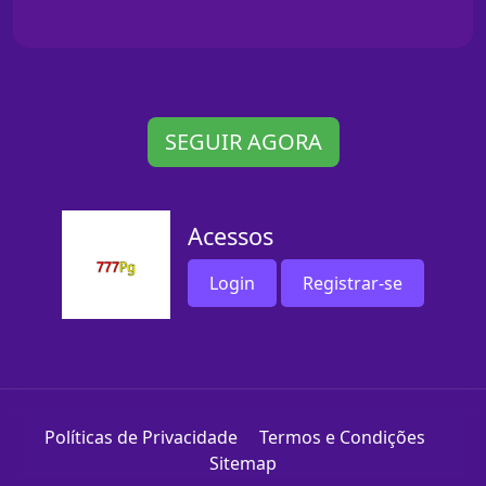
SEGUIR AGORA
Acessos
Login
Registrar-se
Políticas de Privacidade
Termos e Condições
Sitemap