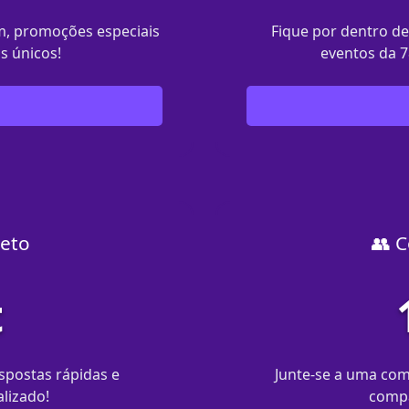
m, promoções especiais
Fique por dentro d
s únicos!
eventos da 
reto
👥 
t
espostas rápidas e
Junte-se a uma com
lizado!
compa