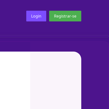
Login
Registrar-se