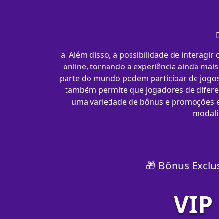
a. Além disso, a possibilidade de interagi
online, tornando a experiência ainda mais
parte do mundo podem participar de jogos
também permite que jogadores de diferen
uma variedade de bônus e promoções es
modali
🎁 Bônus Exclu
VIP