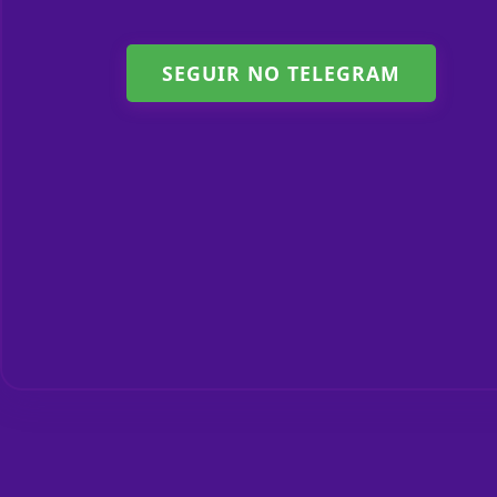
SEGUIR NO TELEGRAM