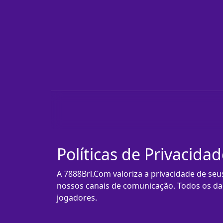
Políticas de Privacida
A 7888Brl.Com valoriza a privacidade de se
nossos canais de comunicação. Todos os dad
jogadores.