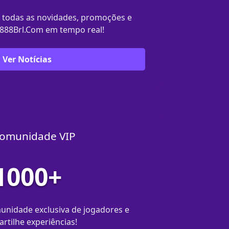
e todas as novidades, promoções e
7888Brl.Com em tempo real!
Ver Notícias
Comunidade VIP
1000+
unidade exclusiva de jogadores e
rtilhe experiências!