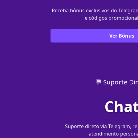
Receba bônus exclusivos do Telegra
e códigos promocionai
Ver Bônus
💬 Suporte Di
Cha
Suporte direto via Telegram, r
atendimento persona