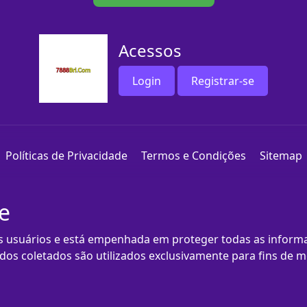
Acessos
Login
Registrar-se
Políticas de Privacidade
Termos e Condições
Sitemap
de
us usuários e está empenhada em proteger todas as inform
os coletados são utilizados exclusivamente para fins de m