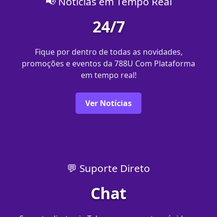
📢 Notícias em Tempo Real
24/7
Fique por dentro de todas as novidades,
promoções e eventos da 788U Com Plataforma
em tempo real!
Ver Notícias
💬 Suporte Direto
Chat