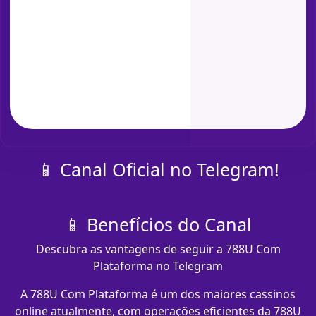
📱 Canal Oficial no Telegram!
📱 Benefícios do Canal
Descubra as vantagens de seguir a 788U Com
Plataforma no Telegram
A 788U Com Plataforma é um dos maiores cassinos
online atualmente, com operações eficientes da 788U