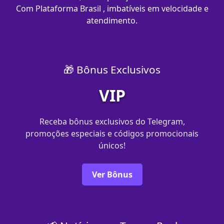
Com Plataforma Brasil , imbatíveis em velocidade e
atendimento.
🎁 Bônus Exclusivos
VIP
Receba bônus exclusivos do Telegram,
promoções especiais e códigos promocionais
únicos!
Ver Bônus