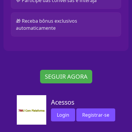
💬 Participe das conversas e interaja
🎁 Receba bônus exclusivos
automaticamente
SEGUIR AGORA
Acessos
Login
Registrar-se