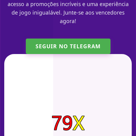
acesso a promoções incríveis e uma experiência
de jogo inigualável. Junte-se aos vencedores
agora!
SEGUIR NO TELEGRAM