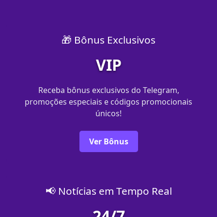
🎁 Bônus Exclusivos
VIP
Receba bônus exclusivos do Telegram,
promoções especiais e códigos promocionais
únicos!
Ver Bônus
📢 Notícias em Tempo Real
24/7