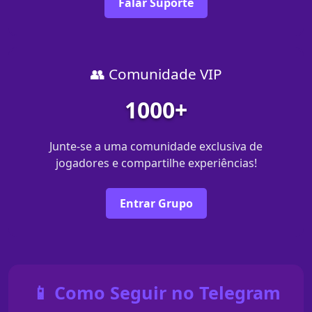
Falar Suporte
👥 Comunidade VIP
1000+
Junte-se a uma comunidade exclusiva de
jogadores e compartilhe experiências!
Entrar Grupo
📱 Como Seguir no Telegram