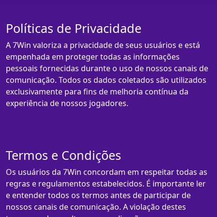
Políticas de Privacidade
A 7Win valoriza a privacidade de seus usuários e está
empenhada em proteger todas as informações
pessoais fornecidas durante o uso de nossos canais de
comunicação. Todos os dados coletados são utilizados
exclusivamente para fins de melhoria contínua da
experiência de nossos jogadores.
Termos e Condições
Os usuários da 7Win concordam em respeitar todas as
regras e regulamentos estabelecidos. É importante ler
e entender todos os termos antes de participar de
nossos canais de comunicação. A violação destes