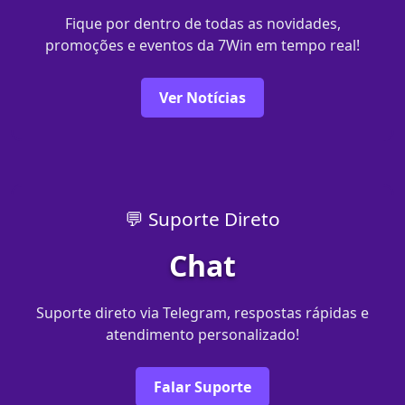
Fique por dentro de todas as novidades,
promoções e eventos da 7Win em tempo real!
Ver Notícias
💬 Suporte Direto
Chat
Suporte direto via Telegram, respostas rápidas e
atendimento personalizado!
Falar Suporte