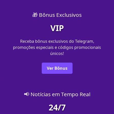
🎁 Bônus Exclusivos
VIP
Receba bônus exclusivos do Telegram,
promoções especiais e códigos promocionais
únicos!
Ver Bônus
📢 Notícias em Tempo Real
24/7