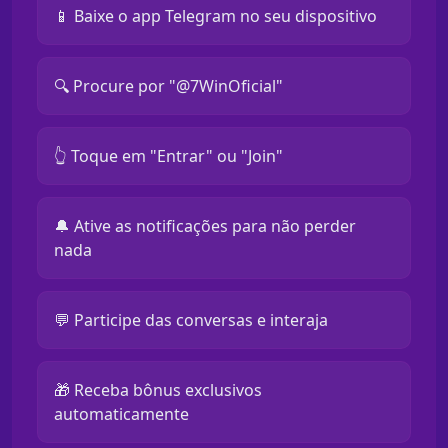
📱 Baixe o app Telegram no seu dispositivo
🔍 Procure por "@7WinOficial"
👆 Toque em "Entrar" ou "Join"
🔔 Ative as notificações para não perder
nada
💬 Participe das conversas e interaja
🎁 Receba bônus exclusivos
automaticamente