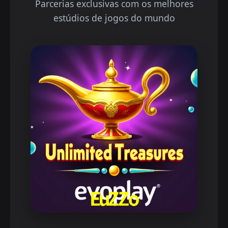
Parcerias exclusivas com os melhores
estúdios de jogos do mundo