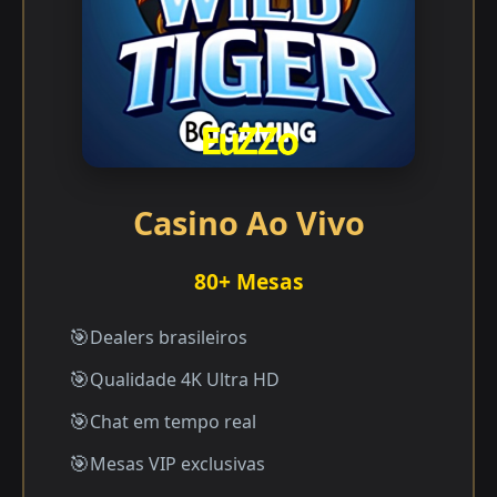
Casino Ao Vivo
80+ Mesas
Dealers brasileiros
Qualidade 4K Ultra HD
Chat em tempo real
Mesas VIP exclusivas