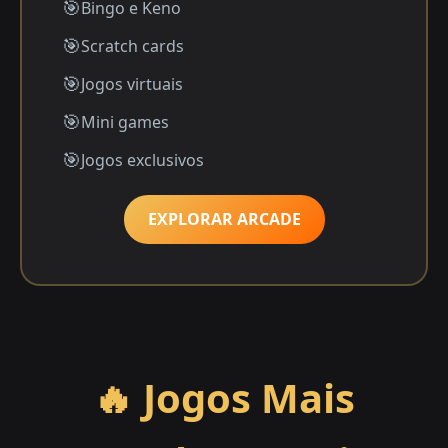
Bingo e Keno
Scratch cards
Jogos virtuais
Mini games
Jogos exclusivos
EXPLORAR ARCADE
🔥 Jogos Mais