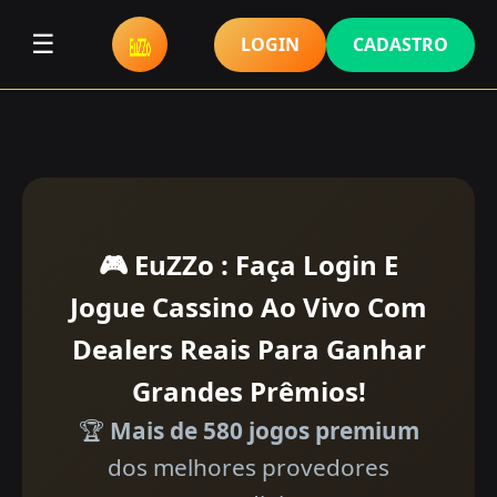
☰
LOGIN
CADASTRO
🎮 EuZZo : Faça Login E
Jogue Cassino Ao Vivo Com
Dealers Reais Para Ganhar
Grandes Prêmios!
🏆
Mais de 580 jogos premium
dos melhores provedores