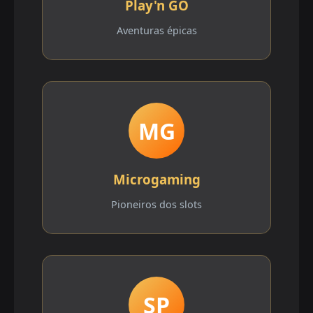
Play'n GO
Aventuras épicas
MG
Microgaming
Pioneiros dos slots
SP