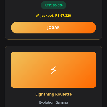
RTP: 96.0%
💰 Jackpot: R$ 67.320
JOGAR
⚡
Lightning Roulette
Evolution Gaming