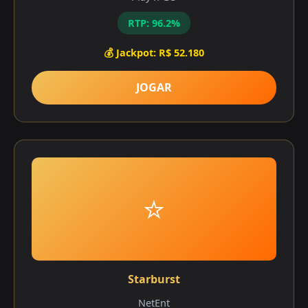
RTP: 96.2%
💰 Jackpot: R$ 52.180
JOGAR
⭐
Starburst
NetEnt